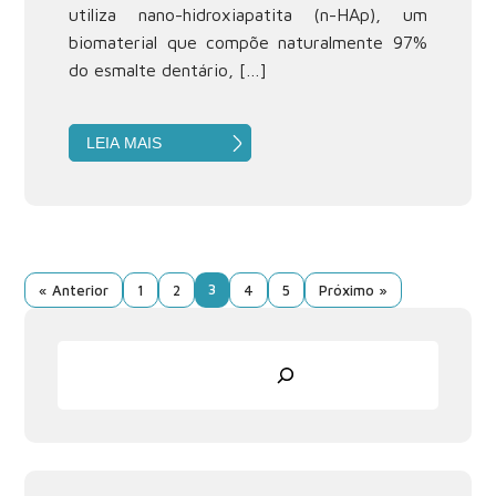
utiliza nano-hidroxiapatita (n-HAp), um
biomaterial que compõe naturalmente 97%
do esmalte dentário, […]
LEIA MAIS
3
« Anterior
1
2
4
5
Próximo »
Pesquisar