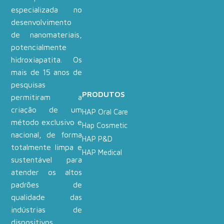
especializada no
desenvolvimento
de nanomateriais,
potencialmente
hidroxiapatita. Os
mais de 15 anos de
pesquisas
PRODUTOS
permitiram a
criação de um
HAP Oral Care
método exclusivo e
Hap Cosmetic
nacional, de forma
HAP P&D
totalmente limpa e
HAP Medical
sustentável para
atender os altos
padrões de
qualidade das
indústrias de
dispositivos