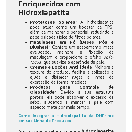
Enriquecidos com
Hidroxiapatita
Protetores Solares:
A hidroxiapatita
pode atuar como um booster de FPS,
além de melhorar o sensorial, reduzindo a
pegajosidade típica de filtros solares.
Maquiagens em Pó (Bases, Pós e
Blushes):
Confere um acabamento mate
aveludado, melhora a fixação da
maquiagem e proporciona o efeito
soft-
focus
, que suaviza a aparência da pele.
Cremes e Loções Anti-idade:
Melhora a
textura do produto, facilita a aplicação e
ajuda a disfarçar rugas e linhas de
expressão de forma imediata.
Produtos para Controle de
Oleosidade:
Devido à sua estrutura
porosa, ela pode absorver o excesso de
sebo, ajudando a manter a pele com
aspecto mate por mais tempo.
Como Integrar a Hidroxiapatita da DNPrime
em sua Linha de Produtos
Agora você já sabe o que é a
hidroxiapatita