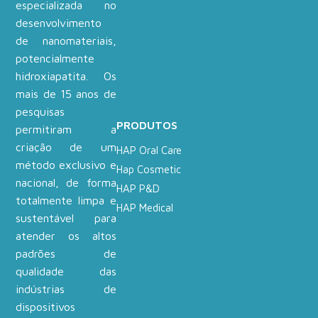
especializada no
desenvolvimento
de nanomateriais,
potencialmente
hidroxiapatita. Os
mais de 15 anos de
pesquisas
PRODUTOS
permitiram a
criação de um
HAP Oral Care
método exclusivo e
Hap Cosmetic
nacional, de forma
HAP P&D
totalmente limpa e
HAP Medical
sustentável para
atender os altos
padrões de
qualidade das
indústrias de
dispositivos