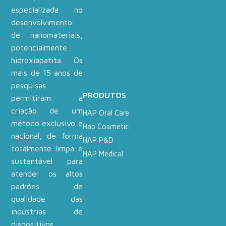
especializada no
desenvolvimento
de nanomateriais,
potencialmente
hidroxiapatita. Os
mais de 15 anos de
pesquisas
PRODUTOS
permitiram a
criação de um
HAP Oral Care
método exclusivo e
Hap Cosmetic
nacional, de forma
HAP P&D
totalmente limpa e
HAP Medical
sustentável para
atender os altos
padrões de
qualidade das
indústrias de
dispositivos