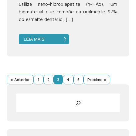
utiliza nano-hidroxiapatita (n-HAp), um
biomaterial que compõe naturalmente 97%
do esmalte dentário, […]
LEIA MAIS
3
« Anterior
1
2
4
5
Próximo »
Pesquisar