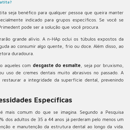
atita?
ta seja benéfico para qualquer pessoa que queira manter
ecialmente indicado para grupos específicos. Se você se
 Primedent pode ser a solução que você procura.
arão grande alívio. A n-HAp oclui os túbulos expostos da
guda ao consumir algo quente, frio ou doce. Além disso, ao
tetora duradoura.
ão aqueles com
desgaste do esmalte
, seja por bruxismo,
 ou uso de cremes dentais muito abrasivos no passado. A
restaurar a integridade da superfície dental, prevenindo
ssidades Específicas
o é mais comum do que se imagina. Segundo a Pesquisa
,5% dos adultos de 35 a 44 anos já perderam pelo menos um
enção e manutenção da estrutura dental ao longo da vida.