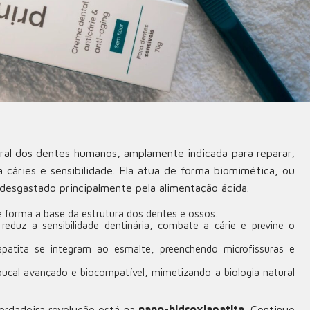
eral dos dentes humanos, amplamente indicada para reparar,
a cáries e sensibilidade. Ela atua de forma biomimética, ou
 desgastado principalmente pela alimentação ácida.
e forma a base da estrutura dos dentes e ossos.
reduz a sensibilidade dentinária, combate a cárie e previne o
apatita se integram ao esmalte, preenchendo microfissuras e
cal avançado e biocompatível, mimetizando a biologia natural
erdadeira revolução está na
nano-hidroxiapatita
. Continue