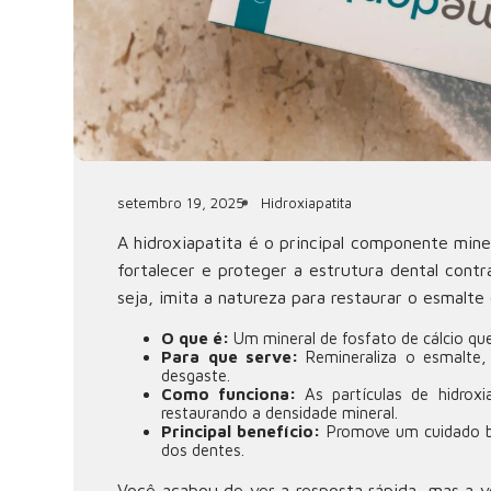
setembro 19, 2025
Hidroxiapatita
A hidroxiapatita é o principal componente min
fortalecer e proteger a estrutura dental contr
seja, imita a natureza para restaurar o esmalte
O que é:
Um mineral de fosfato de cálcio qu
Para que serve:
Remineraliza o esmalte, 
desgaste.
Como funciona:
As partículas de hidroxi
restaurando a densidade mineral.
Principal benefício:
Promove um cuidado bu
dos dentes.
Você acabou de ver a resposta rápida, mas a v