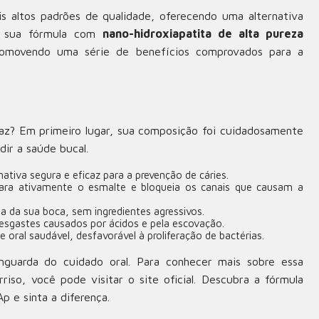
s altos padrões de qualidade, oferecendo uma alternativa
 A sua fórmula com
nano-hidroxiapatita de alta pureza
promovendo uma série de benefícios comprovados para a
az? Em primeiro lugar, sua composição foi cuidadosamente
ir a saúde bucal.
ativa segura e eficaz para a prevenção de cáries.
ra ativamente o esmalte e bloqueia os canais que causam a
ia da sua boca, sem ingredientes agressivos.
esgastes causados por ácidos e pela escovação.
oral saudável, desfavorável à proliferação de bactérias.
nguarda do cuidado oral. Para conhecer mais sobre essa
riso, você pode visitar o site oficial. Descubra a fórmula
Ap
e sinta a diferença.