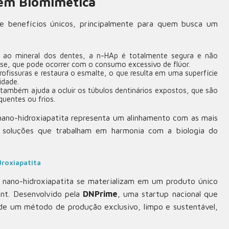
em Biomimética
 benefícios únicos, principalmente para quem busca um
a ao mineral dos dentes, a n-HAp é totalmente segura e não
ose, que pode ocorrer com o consumo excessivo de flúor.
ofissuras e restaura o esmalte, o que resulta em uma superfície
lidade.
 também ajuda a ocluir os túbulos dentinários expostos, que são
quentes ou frios.
nano-hidroxiapatita representa um alinhamento com as mais
am soluções que trabalham em harmonia com a biologia do
roxiapatita
a nano-hidroxiapatita se materializam em um produto único
ent. Desenvolvido pela
DNPrime
, uma startup nacional que
 de um método de produção exclusivo, limpo e sustentável,