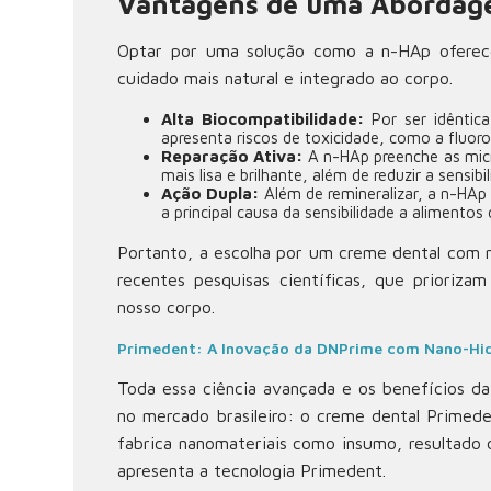
Vantagens de uma Abordag
Optar por uma solução como a n-HAp oferece
cuidado mais natural e integrado ao corpo.
Alta Biocompatibilidade:
Por ser idêntic
apresenta riscos de toxicidade, como a fluor
Reparação Ativa:
A n-HAp preenche as micr
mais lisa e brilhante, além de reduzir a sensibi
Ação Dupla:
Além de remineralizar, a n-HAp
a principal causa da sensibilidade a alimentos 
Portanto, a escolha por um creme dental com 
recentes pesquisas científicas, que prioriz
nosso corpo.
Primedent: A Inovação da DNPrime com Nano-Hid
Toda essa ciência avançada e os benefícios d
no mercado brasileiro: o creme dental Primed
fabrica nanomateriais como insumo, resultado
apresenta a tecnologia Primedent.