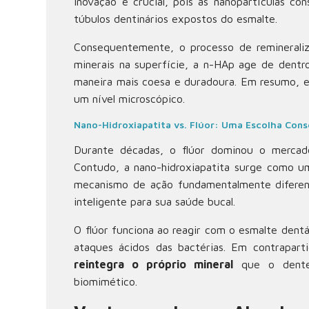
inovação é crucial, pois as nanopartículas c
túbulos dentinários expostos do esmalte.
Consequentemente, o processo de remineraliz
minerais na superfície, a n-HAp age de dentr
maneira mais coesa e duradoura. Em resumo, e
um nível microscópico.
Nano-Hidroxiapatita vs. Flúor: Uma Escolha Cons
Durante décadas, o flúor dominou o mercado
Contudo, a nano-hidroxiapatita surge como u
mecanismo de ação fundamentalmente diferenc
inteligente para sua saúde bucal.
O flúor funciona ao reagir com o esmalte dentá
ataques ácidos das bactérias. Em contraparti
reintegra o próprio mineral
que o dente 
biomimético.