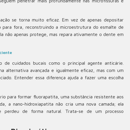
onseguem penetrar mais profundamente nas microfissuras e
ação se torna muito eficaz. Em vez de apenas depositar
o para fora, reconstruindo a microestrutura do esmalte de
la não apenas protege, mas repara ativamente o dente em
ciente
 de cuidados bucais como o principal agente anticárie.
ma alternativa avançada e igualmente eficaz, mas com um
iado. Entender essa diferença ajuda a fazer uma escolha
rio para formar fluorapatita, uma substância resistente aos
da, a nano-hidroxiapatita não cria uma nova camada; ela
perdeu de forma natural. Trata-se de um processo