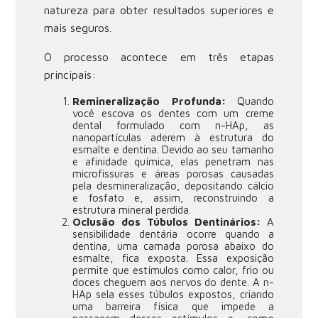
natureza para obter resultados superiores e
mais seguros.
O processo acontece em três etapas
principais:
Remineralização Profunda:
Quando
você escova os dentes com um creme
dental formulado com n-HAp, as
nanopartículas aderem à estrutura do
esmalte e dentina. Devido ao seu tamanho
e afinidade química, elas penetram nas
microfissuras e áreas porosas causadas
pela desmineralização, depositando cálcio
e fosfato e, assim, reconstruindo a
estrutura mineral perdida.
Oclusão dos Túbulos Dentinários:
A
sensibilidade dentária ocorre quando a
dentina, uma camada porosa abaixo do
esmalte, fica exposta. Essa exposição
permite que estímulos como calor, frio ou
doces cheguem aos nervos do dente. A n-
HAp sela esses túbulos expostos, criando
uma barreira física que impede a