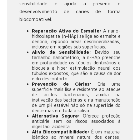
sensibilidade e ajuda a prevenir o
desenvolvimento de cáries de forma
biocompatível.
Reparação Ativa do Esmalte:
A nano-
hidroxiapatita (n-HAp) se liga ao esmalte e
dentina, repondo áreas desmineralizadas,
inclusive em regiões sub superficiais.
Alívio da Sensibilidade:
Devido seu
tamanho nanométrico, a n-HAp preenche
em profundidade os túbulos dentinários e
bloqueia a hiper estimulação neural dos
túbulos expostos, que são a causa da dor
e do desconforto.
Prevenção de Cáries:
Cria uma
superfície mais lisa e resistente ao ataque
de ácidos bacterianos, auxilia na
inativação das bactérias e na manutenção
de um pH estável não só na superfície do
dente mas em toda a saliva.
Alternativa Segura:
Oferece proteção
anticárie sem os riscos associados à
ingestão acidental.
Alta Biocompatibilidade:
É um material
idêntico ao mineral natural dos dentes,