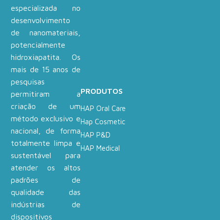
especializada no
desenvolvimento
de nanomateriais,
potencialmente
hidroxiapatita. Os
mais de 15 anos de
pesquisas
PRODUTOS
permitiram a
criação de um
HAP Oral Care
método exclusivo e
Hap Cosmetic
nacional, de forma
HAP P&D
totalmente limpa e
HAP Medical
sustentável para
atender os altos
padrões de
qualidade das
indústrias de
dispositivos